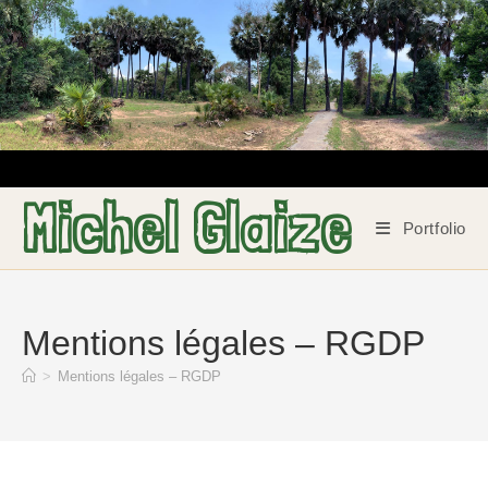
Skip
to
content
Michel Glaize
Portfolio
Mentions légales – RGDP
>
Mentions légales – RGDP