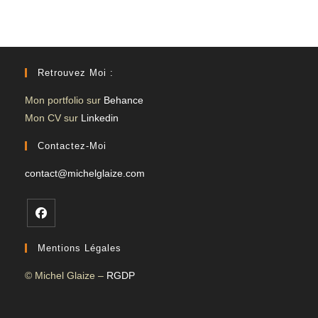
Retrouvez Moi :
Mon portfolio sur
Behance
Mon CV sur
Linkedin
Contactez-Moi
contact@michelglaize.com
S’ouvre
Mentions Légales
dans
un
© Michel Glaize –
RGDP
nouvel
onglet