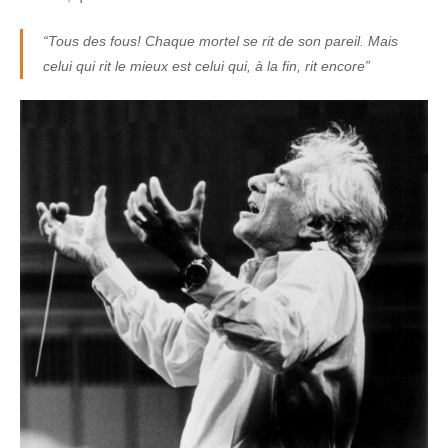
“Tous des fous! Chaque mortel se rit de son pareil. Mais
celui qui rit le mieux est celui qui, à la fin, rit encore”