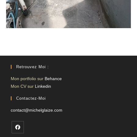
Retrouvez Moi :
Mon portfolio sur
Behance
Mon CV sur
Linkedin
Contactez-Moi
contact@michelglaize.com
S’ouvre