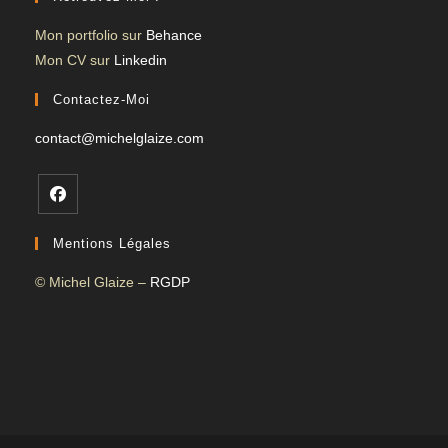
Mon portfolio sur
Behance
Mon CV sur
Linkedin
Contactez-Moi
contact@michelglaize.com
S’ouvre
Mentions Légales
dans
un
© Michel Glaize –
RGDP
nouvel
onglet