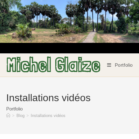
Skip
to
content
Michel Glaize
Portfolio
Installations vidéos
Portfolio
>
Blog
>
Installations vidéos